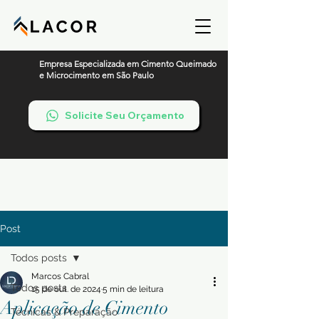
Empresa Especializada em Cimento Queimado
e Microcimento em São Paulo
Solicite Seu Orçamento
Post
Todos posts
Marcos Cabral
Todos posts
15 de out. de 2024
5 min de leitura
Aplicação de Cimento
Técnicas & Preparação