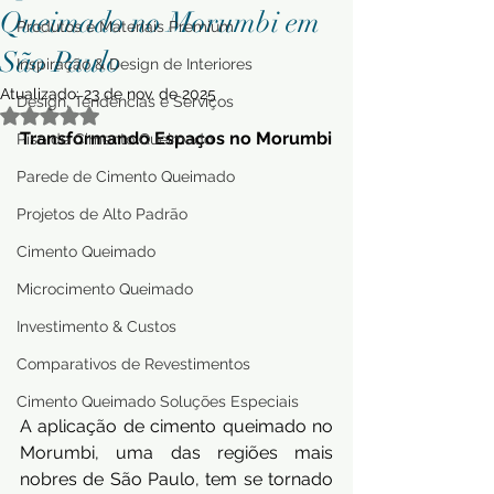
Queimado no Morumbi em
Produtos e Materiais Premium
São Paulo
Inspiração & Design de Interiores
Atualizado:
23 de nov. de 2025
Design, Tendências e Serviços
Avaliado com NaN de 5 estrelas.
Transformando Espaços no Morumbi
Piso de Cimento Queimado
Parede de Cimento Queimado
Projetos de Alto Padrão
Cimento Queimado
Microcimento Queimado
Investimento & Custos
Comparativos de Revestimentos
Cimento Queimado Soluções Especiais
A aplicação de cimento queimado no 
Morumbi, uma das regiões mais 
nobres de São Paulo, tem se tornado 