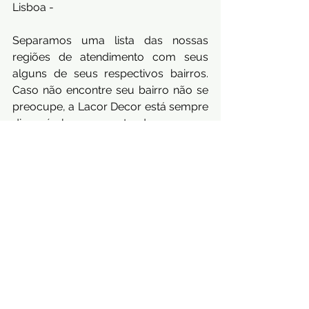
Lisboa -
Separamos uma lista das nossas 
regiões de atendimento com seus 
alguns de seus respectivos bairros. 
Caso não encontre seu bairro não se 
preocupe, a Lacor Decor está sempre 
disponível para atender nossos 
clientes com os melhores 
profissionais da área.
Curta, compartilhe se inspire nessa 
incrível tendência! 📲✨
#cimentoqueimado
, 
#arquiteturadesp
, 
#morumbistyle
, 
#decoracaocomcimento
, 
#revestimentoquimado
, 
#pisocimenticio
, 