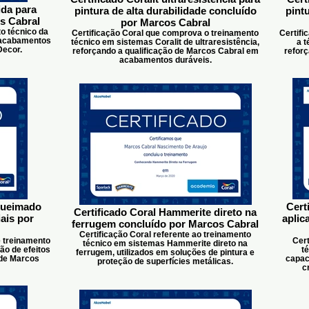
ida para
pintura de alta durabilidade concluído
pint
s Cabral
por Marcos Cabral
to técnico da
Certificação Coral que comprova o treinamento
Certifi
m acabamentos
técnico em sistemas Coralit de ultraresistência,
a t
Decor.
reforçando a qualificação de Marcos Cabral em
reforç
acabamentos duráveis.
 queimado
Cert
Certificado Coral Hammerite direto na
ais por
aplic
ferrugem concluído por Marcos Cabral
Certificação Coral referente ao treinamento
 treinamento
Cert
técnico em sistemas Hammerite direto na
o de efeitos
t
ferrugem, utilizados em soluções de pintura e
 de Marcos
capac
proteção de superfícies metálicas.
c