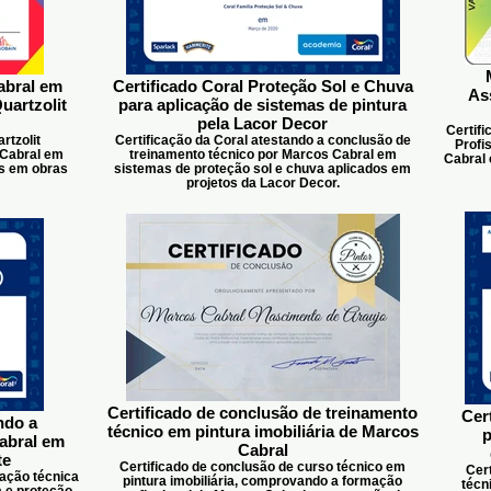
abral em
Certificado Coral Proteção Sol e Chuva
As
uartzolit
para aplicação de sistemas de pintura
pela Lacor Decor
Certifi
rtzolit
Certificação da Coral atestando a conclusão de
Profi
 Cabral em
treinamento técnico por Marcos Cabral em
Cabral 
os em obras
sistemas de proteção sol e chuva aplicados em
projetos da Lacor Decor.
Certificado de conclusão de treinamento
Cer
ndo a
técnico em pintura imobiliária de Marcos
p
abral em
Cabral
te
Certificado de conclusão de curso técnico em
Cert
ação técnica
pintura imobiliária, comprovando a formação
técn
 e proteção