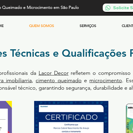
o Queimado e Microcimento em São Paulo
Solicite
ME
QUEM SOMOS
SERVIÇOS
CLIEN
es Técnicas e Qualificações P
 profissionais da
Lacor Decor
refletem o compromisso t
ra imobiliarria
,
cimento queimado
e
microcimento
. Es
nsável técnico, garantindo segurança, durabilidade e a