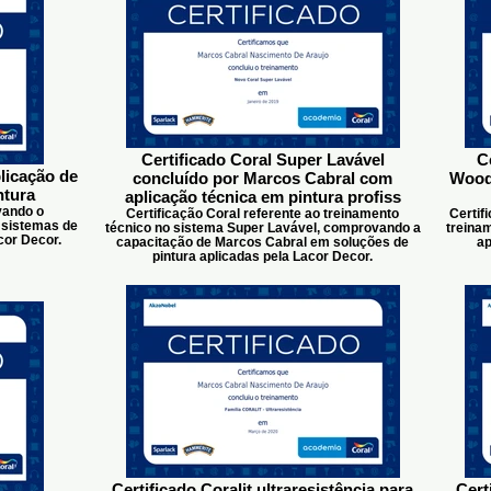
Certificado Coral Super Lavável
C
licação de
concluído por Marcos Cabral com
Woodg
ntura
aplicação técnica em pintura profiss
vando o
Certificação Coral referente ao treinamento
Certif
 sistemas de
técnico no sistema Super Lavável, comprovando a
treina
cor Decor.
capacitação de Marcos Cabral em soluções de
ap
pintura aplicadas pela Lacor Decor.
Certificado Coralit ultraresistência para
Cert