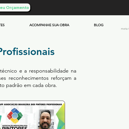
 Seu Orçamento
TES
ACOMPANHE SUA OBRA
BLOG
meta 
rofissionais
écnico e a responsabilidade na
ses reconhecimentos reforçam a
lto padrão em cada obra.