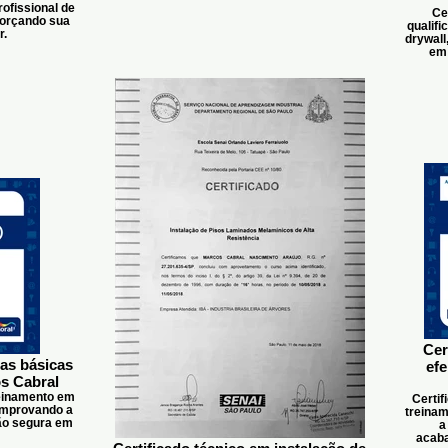
ofissional de
Ce
forçando sua
qualif
r.
drywall
em 
Cer
ras básicas
efe
os Cabral
reinamento em
Certi
comprovando a
treinam
ão segura em
a
acaba