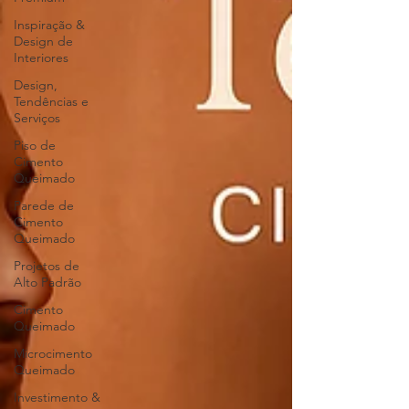
Inspiração &
Design de
Interiores
Design,
Tendências e
Serviços
Piso de
Cimento
Queimado
Parede de
Cimento
Queimado
Projetos de
Alto Padrão
Cimento
Queimado
Microcimento
Queimado
Investimento &