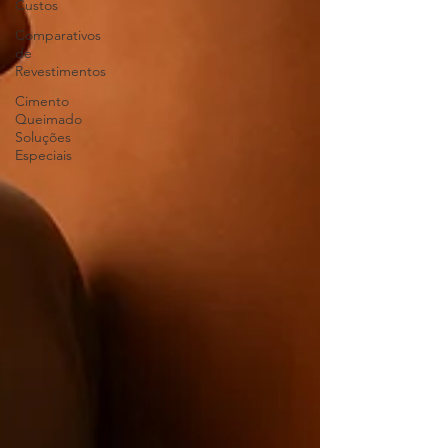
Custos
Comparativos
de
Revestimentos
Cimento
Queimado
Soluções
Especiais