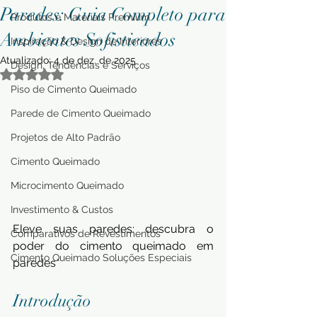
Paredes: Guia Completo para
Produtos e Materiais Premium
Ambientes Sofisticados
Inspiração & Design de Interiores
Atualizado:
4 de dez. de 2025
Design, Tendências e Serviços
Avaliado com NaN de 5 estrelas.
Piso de Cimento Queimado
Parede de Cimento Queimado
Projetos de Alto Padrão
Cimento Queimado
Microcimento Queimado
Investimento & Custos
Eleve suas paredes: descubra o 
Comparativos de Revestimentos
poder do cimento queimado em 
Cimento Queimado Soluções Especiais
paredes
Introdução