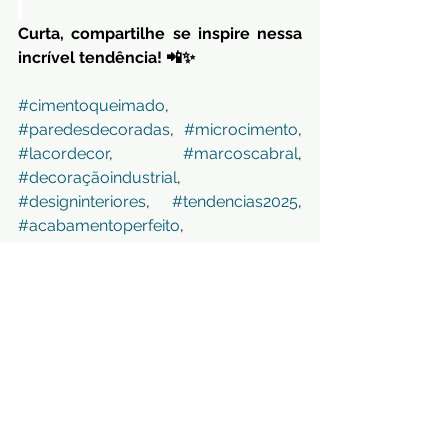
Curta, compartilhe se inspire nessa 
incrível tendência! 📲✨
#cimentoqueimado
, 
#paredesdecoradas
, 
#microcimento
, 
#lacordecor
, 
#marcoscabral
, 
#decoraçãoindustrial
, 
#designinteriores
, 
#tendencias2025
, 
#acabamentoperfeito
, 
#paredecimento
, 
#instadecor
, 
#cimentoqueimadoemparedes
, 
#arquiteturamoderna
, 
#inspiração
, 
#manutencaocimento
, 
#coresneutras
, 
#tonsaterrosos
, 
#coresvibrantes
, 
#iluminacaonatural
, 
#ambientemoderno
, 
#revestimentocontinuo
, 
#decorminimalista
, 
#construcaocivil
, 