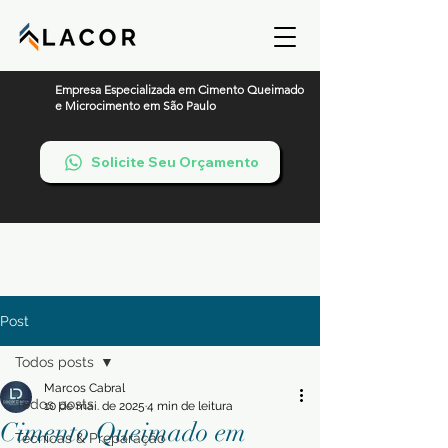
Empresa Especializada em Cimento Queimado
e Microcimento em São Paulo
Solicite Seu Orçamento
Post
Todos posts
Marcos Cabral
Todos posts
10 de mai. de 2025
4 min de leitura
Cimento Queimado em
Técnicas & Preparação