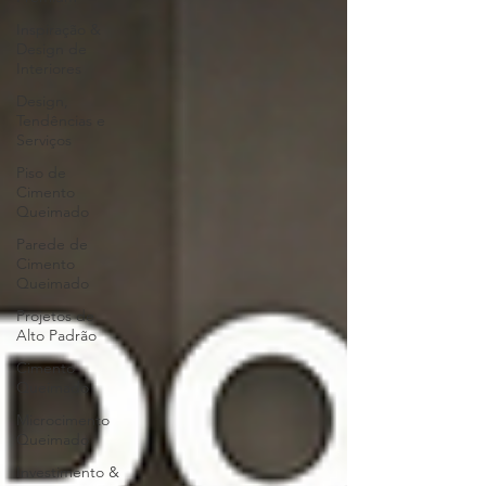
Inspiração &
Design de
Interiores
Design,
Tendências e
Serviços
Piso de
Cimento
Queimado
Parede de
Cimento
Queimado
Projetos de
Alto Padrão
Cimento
Queimado
Microcimento
Queimado
Investimento &