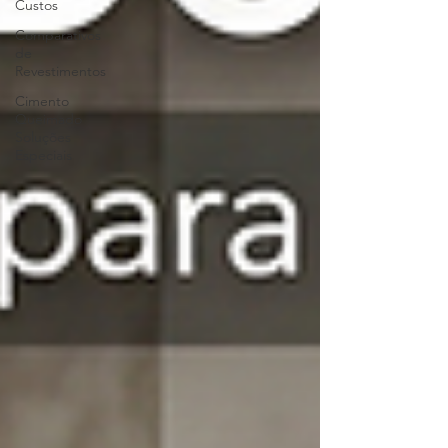
Custos
Comparativos
de
Revestimentos
Cimento
Queimado
Soluções
Especiais