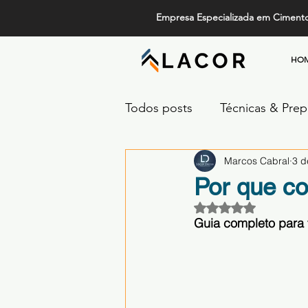
Empresa Especializada em Ciment
HO
Todos posts
Técnicas & Pre
Marcos Cabral
3 d
Design, Tendências e Serviç
Por que co
Avaliado com NaN 
Projetos de Alto Padrão
Guia completo para 
Comparativos de Revestime