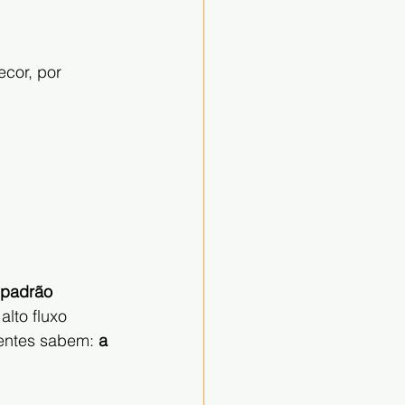
ecor, por 
o padrão
lto fluxo 
gentes sabem: 
a 