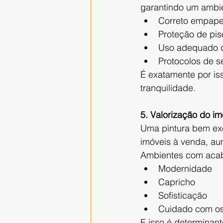
garantindo um ambien
Correto empap
Proteção de pis
Uso adequado d
Protocolos de s
É exatamente por iss
tranquilidade.
5. Valorização do im
Uma pintura bem exe
imóveis à venda, au
Ambientes com acab
Modernidade
Capricho
Sofisticação
Cuidado com os
E isso é determinan