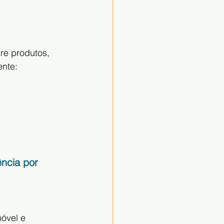
re produtos, 
ente:
ência por 
óvel e 