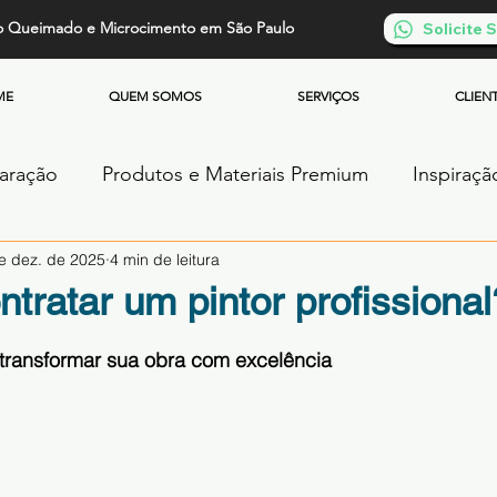
o Queimado e Microcimento em São Paulo
Solicite
ME
QUEM SOMOS
SERVIÇOS
CLIEN
paração
Produtos e Materiais Premium
Inspiraçã
e dez. de 2025
4 min de leitura
os
Piso de Cimento Queimado
Parede de Cim
ntratar um pintor profissional
de 5 estrelas.
Cimento Queimado
Microcimento Queimado
transformar sua obra com excelência
ntos
Cimento Queimado Soluções Especiais