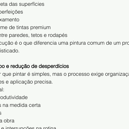
eta das superfícies
perfeições
ixamento
rme de tintas premium
ntre paredes, tetos e rodapés
ução é o que diferencia uma pintura comum de um pro
isticado.
po e redução de desperdícios
 que pintar é simples, mas o processo exige organizaç
es e aplicação precisa.
l:
rodutividade
s na medida certa
s
a obra
 e interrupções na rotina