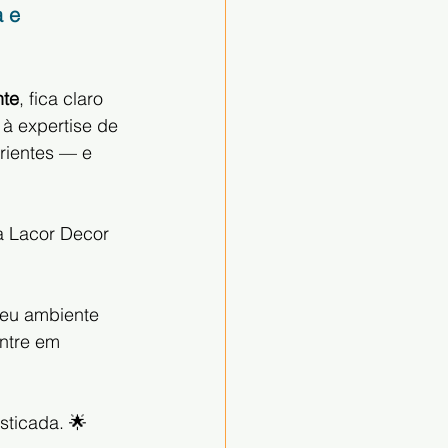
 e 
nte
, fica claro 
 à expertise de 
rientes — e 
a Lacor Decor 
eu ambiente 
ntre em 
sticada. 🌟