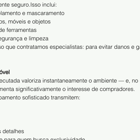
te seguro.Isso inclui:
elamento e mascaramento
os, móveis e objetos
e ferramentas
egurança e limpeza
o que contratamos especialistas: para evitar danos e ga
óvel
cutada valoriza instantaneamente o ambiente — e, no 
menta significativamente o interesse de compradores.
amento sofisticado transmitem:
 detalhes
te para quem busca exclusividade.