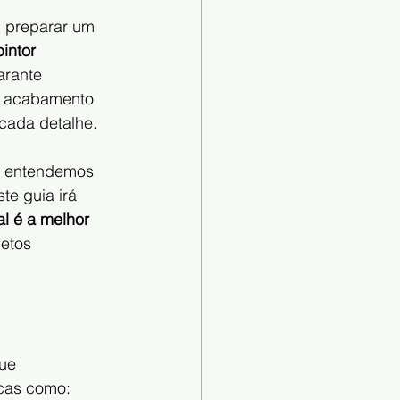
 preparar um 
intor 
arante 
m acabamento 
cada detalhe.
s, entendemos 
te guia irá 
al é a melhor 
etos 
ue 
icas como: