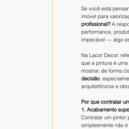
Se você está pensan
imóvel para valoriza
profissional?
 A respo
performance, produt
impecável — algo es
Na Lacor Decor, refe
que a pintura é uma 
mostrar, de forma cla
decisão
, especialme
arquitetônicos e ob
Por que contratar um
1. Acabamento super
Contratar um pintor 
simplesmente não é