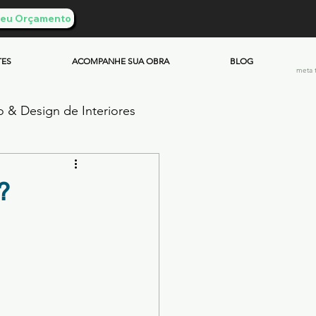
 Seu Orçamento
TES
ACOMPANHE SUA OBRA
BLOG
meta 
o & Design de Interiores
ento Queimado
?
Investimento & Custos