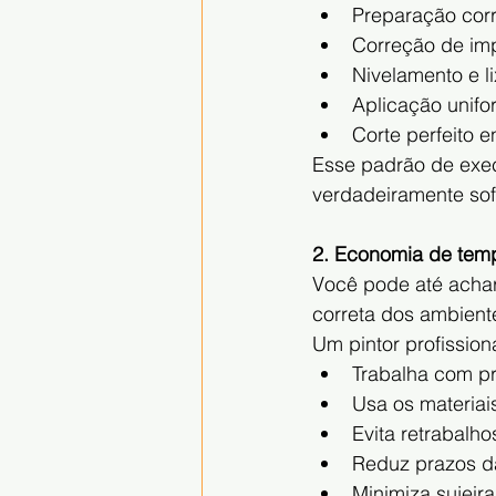
Preparação corr
Correção de im
Nivelamento e l
Aplicação unifo
Corte perfeito e
Esse padrão de exec
verdadeiramente sof
2. Economia de tem
Você pode até achar
correta dos ambient
Um pintor profissiona
Trabalha com p
Usa os materiai
Evita retrabalho
Reduz prazos d
Minimiza sujeira