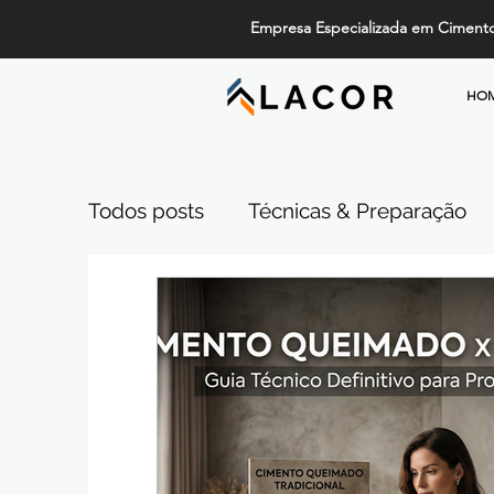
Empresa Especializada em Ciment
HO
Todos posts
Técnicas & Preparação
Design, Tendências e Serviços
Pi
Projetos de Alto Padrão
Cimento
Comparativos de Revestimentos