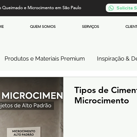
o Queimado e Microcimento em São Paulo
Solicite
ME
QUEM SOMOS
SERVIÇOS
CLIEN
Produtos e Materiais Premium
Inspiração & De
so de Cimento Queimado
Parede de Cimento Q
Tipos de Cime
Microcimento
 Queimado
Microcimento Queimado
Investi
Cimento Queimado Soluções Especiais