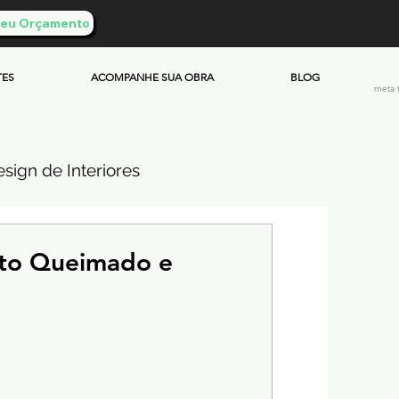
 Seu Orçamento
TES
ACOMPANHE SUA OBRA
BLOG
meta 
sign de Interiores
ueimado
nto Queimado e
mento & Custos