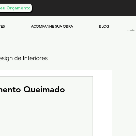
 Seu Orçamento
TES
ACOMPANHE SUA OBRA
BLOG
meta 
sign de Interiores
ueimado
imento Queimado
mento & Custos