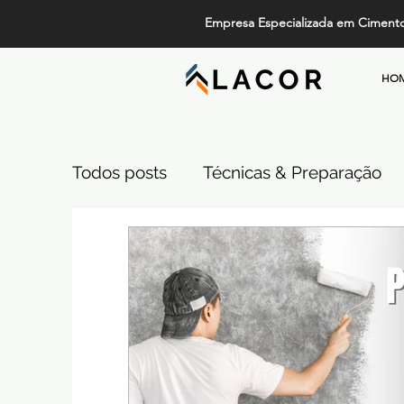
Empresa Especializada em Ciment
HO
Todos posts
Técnicas & Preparação
Design, Tendências e Serviços
Pi
Projetos de Alto Padrão
Cimento
Comparativos de Revestimentos