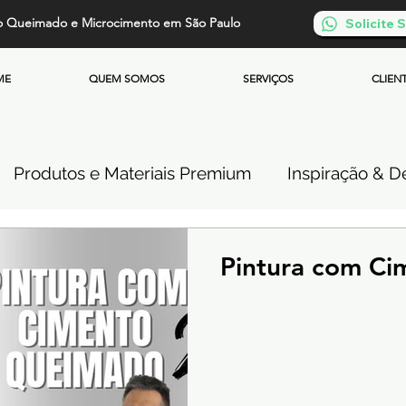
o Queimado e Microcimento em São Paulo
Solicite
ME
QUEM SOMOS
SERVIÇOS
CLIEN
Produtos e Materiais Premium
Inspiração & De
so de Cimento Queimado
Parede de Cimento Q
Pintura com C
 Queimado
Microcimento Queimado
Investi
Cimento Queimado Soluções Especiais