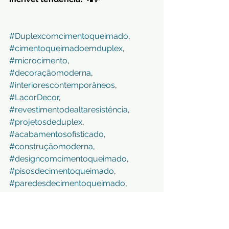
#Duplexcomcimentoqueimado
, 
#cimentoqueimadoemduplex
, 
#microcimento
, 
#decoraçãomoderna
, 
#interiorescontemporâneos
, 
#LacorDecor
, 
#revestimentodealtaresistência
, 
#projetosdeduplex
, 
#acabamentosofisticado
, 
#construçãomoderna
, 
#designcomcimentoqueimado
, 
#pisosdecimentoqueimado
, 
#paredesdecimentoqueimado
, 
#estéticaindustrial
, 
#decoraçãominimalista
, 
#microcimentoemduplex
, 