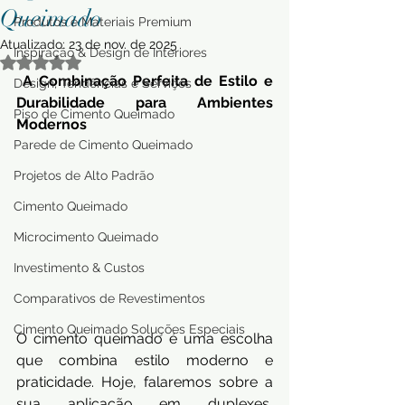
Queimado
Produtos e Materiais Premium
Atualizado:
23 de nov. de 2025
Inspiração & Design de Interiores
Avaliado com NaN de 5 estrelas.
 A Combinação Perfeita de Estilo e 
Design, Tendências e Serviços
Durabilidade para Ambientes 
Piso de Cimento Queimado
Modernos
Parede de Cimento Queimado
Projetos de Alto Padrão
Cimento Queimado
Microcimento Queimado
Investimento & Custos
Comparativos de Revestimentos
Cimento Queimado Soluções Especiais
O cimento queimado é uma escolha 
que combina estilo moderno e 
praticidade. Hoje, falaremos sobre a 
sua aplicação em duplexes, 