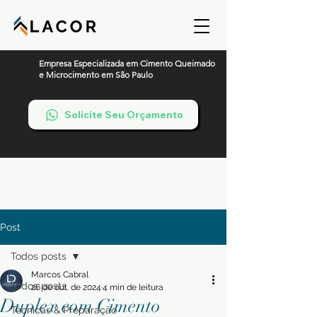
Empresa Especializada em Cimento Queimado
e Microcimento em São Paulo
Solicite Seu Orçamento
Post
Todos posts
Marcos Cabral
Todos posts
26 de out. de 2024
4 min de leitura
Duplex com Cimento
Técnicas & Preparação