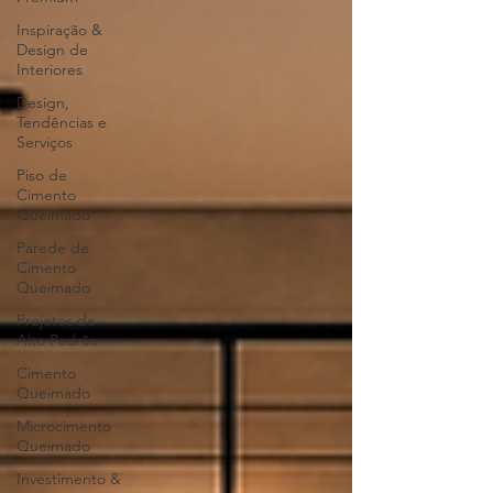
Inspiração &
Design de
Interiores
Design,
Tendências e
Serviços
Piso de
Cimento
Queimado
Parede de
Cimento
Queimado
Projetos de
Alto Padrão
Cimento
Queimado
Microcimento
Queimado
Investimento &