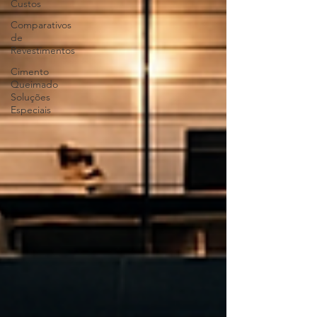
Custos
Comparativos
de
Revestimentos
Cimento
Queimado
Soluções
Especiais