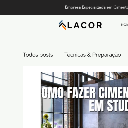
Empresa Especializada em Ciment
HO
Todos posts
Técnicas & Preparação
Design, Tendências e Serviços
Pi
Projetos de Alto Padrão
Cimento
Comparativos de Revestimentos