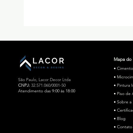
Mapa do 
• Ciment
• Microci
São Paulo,
Lacor Decor Ltda
CNPJ:
32.571.060/0001-50
• Pintura 
Atendimento das 9:00 às 18:00
• Piso de 
• Sobre a
Especialista em cimento queimado e microcimento em
São Paulo, a Lacor Decor atua há mais de 15 anos, a
• Certific
Lacor Decor é especialista em cimento queimado e
• Blog
microcimento em São Paulo, oferecendo soluções de
• Contato
alto padrão para pisos e revestimentos. Referência no