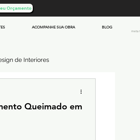
 Seu Orçamento
TES
ACOMPANHE SUA OBRA
BLOG
meta 
sign de Interiores
ueimado
mento Queimado em
mento & Custos