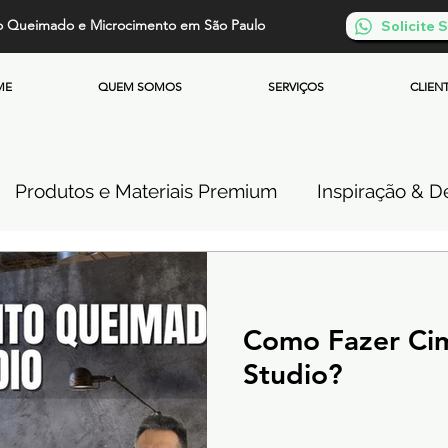
o Queimado e Microcimento em São Paulo
Solicite
ME
QUEM SOMOS
SERVIÇOS
CLIEN
Produtos e Materiais Premium
Inspiração & De
so de Cimento Queimado
Parede de Cimento Q
Como Fazer Ci
 Queimado
Microcimento Queimado
Investi
Studio?
Cimento Queimado Soluções Especiais