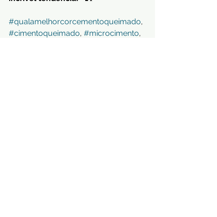
#qualamelhorcorcementoqueimado
, 
#cimentoqueimado
, 
#microcimento
, 
#lacordecor
, 
#marcoscabral
, 
#decorindustrial
, 
#designinteriores
, 
#tendencias2025
, 
#revestimentocementicio
, 
#acabamentoperfeito
, 
#coresparacasas
, 
#pisocimentoqueimado
, 
#paredecimentoqueimado
, 
#inspiração
, 
#arquiteturamoderna
, 
#decorminimalista
, 
#aconchegante
, 
#tonsneutros
, 
#tonsaterrosos
, 
#coresvibrantes
, 
#testedecor
, 
#mockuplacordecor
, 
#aplicacaoemobra
, 
#cursoemobra
, 
#treinamentopratico
, 