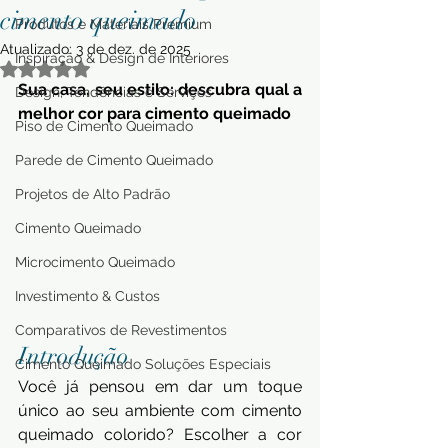
cimento queimado
Produtos e Materiais Premium
Atualizado:
3 de dez. de 2025
Inspiração & Design de Interiores
Avaliado com NaN de 5 estrelas.
Sua casa, seu estilo: descubra qual a 
Design, Tendências e Serviços
melhor cor para cimento queimado
Piso de Cimento Queimado
Parede de Cimento Queimado
Projetos de Alto Padrão
Cimento Queimado
Microcimento Queimado
Investimento & Custos
Comparativos de Revestimentos
Introdução
Cimento Queimado Soluções Especiais
Você já pensou em dar um toque 
único ao seu ambiente com cimento 
queimado colorido? Escolher a cor 