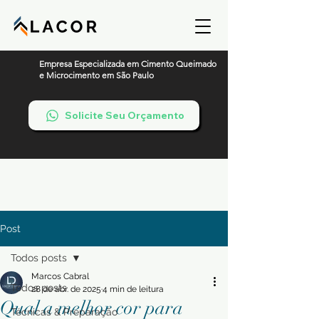
Empresa Especializada em Cimento Queimado
e Microcimento em São Paulo
Solicite Seu Orçamento
Post
Todos posts
Marcos Cabral
Todos posts
28 de abr. de 2025
4 min de leitura
Qual a melhor cor para
Técnicas & Preparação