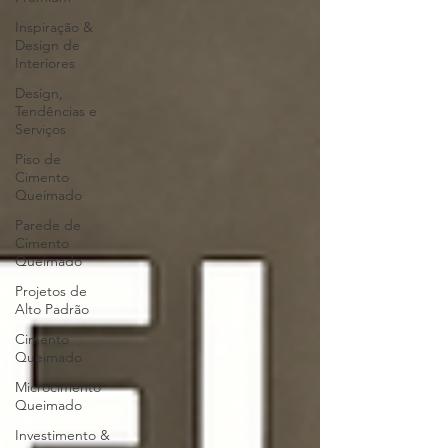
Inspiração &
Design de
Interiores
Design,
Tendências e
Serviços
Piso de
Cimento
Queimado
Parede de
Cimento
Queimado
Projetos de
Alto Padrão
Cimento
Queimado
Microcimento
Queimado
Investimento &