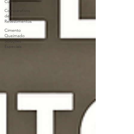
Custos
Comparativos
de
Revestimentos
Cimento
Queimado
Soluções
Especiais