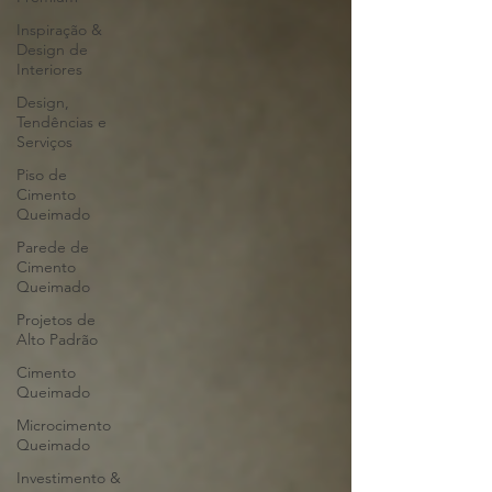
Inspiração &
Design de
Interiores
Design,
Tendências e
Serviços
Piso de
Cimento
Queimado
Parede de
Cimento
Queimado
Projetos de
Alto Padrão
Cimento
Queimado
Microcimento
Queimado
Investimento &