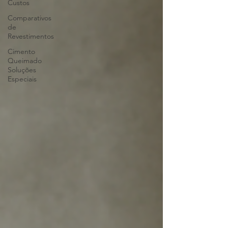
Custos
Comparativos
de
Revestimentos
Cimento
Queimado
Soluções
Especiais