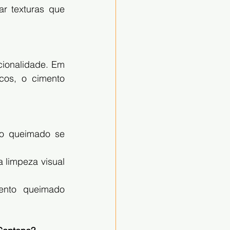
r texturas que 
ionalidade. Em 
cos, o cimento 
to queimado se 
 limpeza visual 
ento queimado 