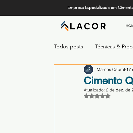
Empresa Especializada em Ciment
HO
Todos posts
Técnicas & Pre
Marcos Cabral
17 
Design, Tendências e Serviç
Cimento Q
Atualizado:
2 de dez. de 
Projetos de Alto Padrão
Avaliado com NaN 
Comparativos de Revestime