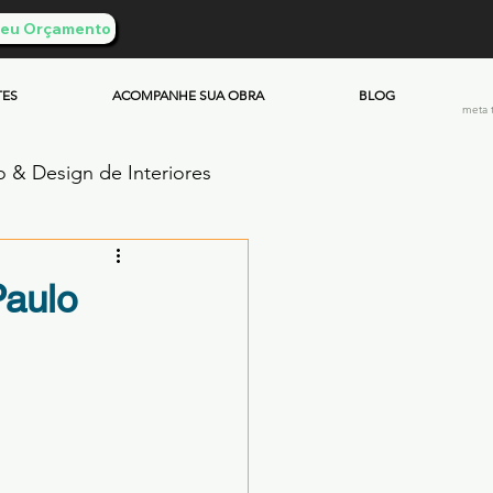
 Seu Orçamento
TES
ACOMPANHE SUA OBRA
BLOG
meta 
o & Design de Interiores
ento Queimado
aulo
Investimento & Custos