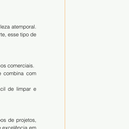
eza atemporal. 
e, esse tipo de 
ços comerciais.
ue combina com 
il de limpar e 
s de projetos, 
 excelência em 