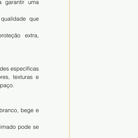
 garantir uma 
qualidade que 
teção extra, 
des específicas 
s, texturas e 
spaço.
 branco, bege e 
eimado pode se 