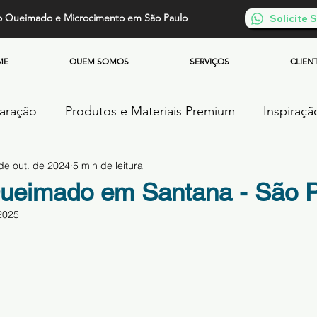
o Queimado e Microcimento em São Paulo
Solicite
ME
QUEM SOMOS
SERVIÇOS
CLIEN
paração
Produtos e Materiais Premium
Inspiraçã
de out. de 2024
5 min de leitura
os
Piso de Cimento Queimado
Parede de Cim
ueimado em Santana - São P
2025
Cimento Queimado
Microcimento Queimado
de 5 estrelas.
ntos
Cimento Queimado Soluções Especiais