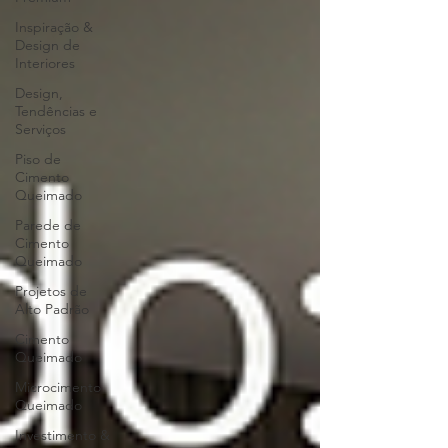
Inspiração &
Design de
Interiores
Design,
Tendências e
Serviços
Piso de
Cimento
Queimado
Parede de
Cimento
Queimado
Projetos de
Alto Padrão
Cimento
Queimado
Microcimento
Queimado
Investimento &