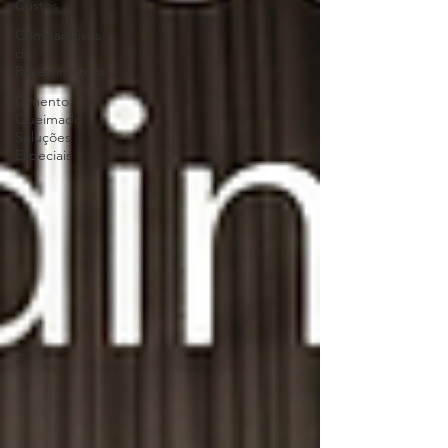
Custos
Comparativos
de
Revestimentos
Cimento
Queimado
Soluções
Especiais