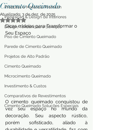
Cimento Queimado
Produtos e Materiais Premium
Atualizado:
3 de dez. de 2025
Inspiração & Design de Interiores
Avaliado com NaN de 5 estrelas.
Dicas e Ideias para Transformar o 
Design, Tendências e Serviços
Seu Espaço
Piso de Cimento Queimado
Parede de Cimento Queimado
Projetos de Alto Padrão
Cimento Queimado
Microcimento Queimado
Investimento & Custos
Comparativos de Revestimentos
O cimento queimado conquistou de 
Cimento Queimado Soluções Especiais
vez seu espaço no mundo da 
decoração. Seu aspecto rústico, 
porém sofisticado, aliado à 
durabilidade e versatilidade, faz com 