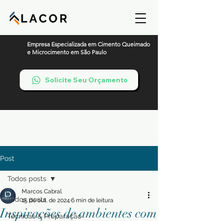
Empresa Especializada em Cimento Queimado
e Microcimento em São Paulo
Solicite Seu Orçamento
Post
Todos posts
Marcos Cabral
Todos posts
15 de out. de 2024
6 min de leitura
Inspirações de ambientes com
Técnicas & Preparação