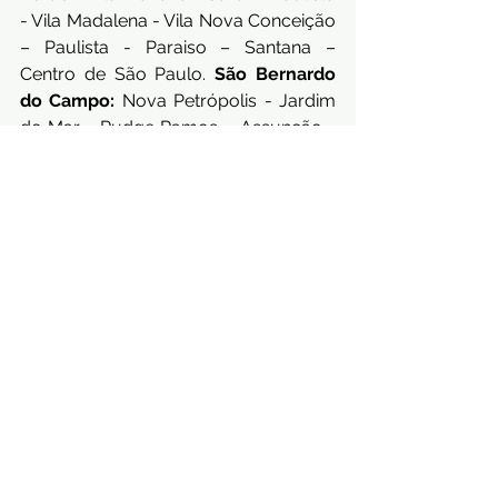
- Vila Madalena - Vila Nova Conceição 
– Paulista - Paraiso – Santana – 
Centro de São Paulo. 
São Bernardo 
do Campo:
 Nova Petrópolis - Jardim 
do Mar - Rudge Ramos – Assunção - 
Baeta Neves – Centro de São 
Bernardo do Campo. 
Santo 
André:
 Vila Valparaíso - Vila Gilda - 
Assunção - Campestre - Bairro 
Jardim - Parque Jaçatuba - Parque 
Das Nações – Bela Vista – Centro de 
Santo André. 
São Caetano do 
Sul
:  Barcelona – Jardim São Caetano 
– Cerâmica – Santa Maria – Olímpico – 
Santa Paula - Zona Norte - Zona Leste 
- Zona Oeste - Zona Sul – Centro de 
São Caetano do Sul - Portugal