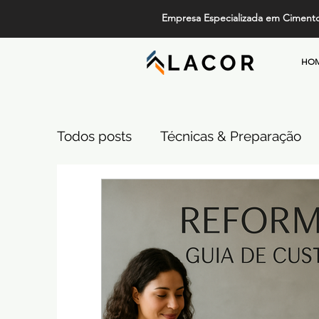
Empresa Especializada em Ciment
HO
Todos posts
Técnicas & Preparação
Design, Tendências e Serviços
Pi
Projetos de Alto Padrão
Cimento
Comparativos de Revestimentos