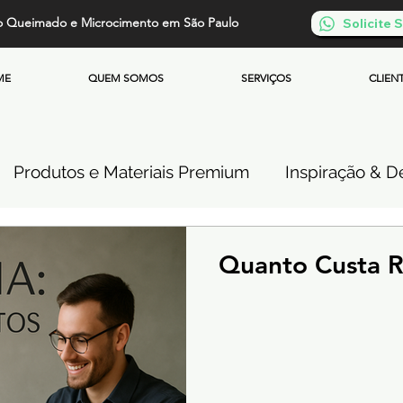
o Queimado e Microcimento em São Paulo
Solicite
ME
QUEM SOMOS
SERVIÇOS
CLIEN
Produtos e Materiais Premium
Inspiração & De
so de Cimento Queimado
Parede de Cimento Q
Quanto Custa 
 Queimado
Microcimento Queimado
Investi
Cimento Queimado Soluções Especiais