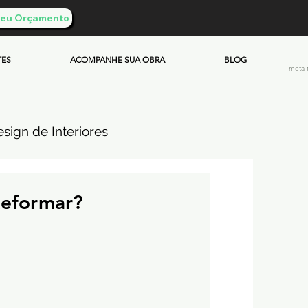
 Seu Orçamento
TES
ACOMPANHE SUA OBRA
BLOG
meta 
sign de Interiores
ueimado
Reformar?
mento & Custos