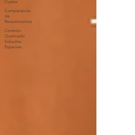
Custos
Comparativos
de
Revestimentos
Cimento
Queimado
Soluções
Especiais