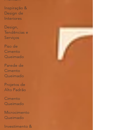
Inspiração &
Design de
Interiores
Design,
Tendências e
Serviços
Piso de
Cimento
Queimado
Parede de
Cimento
Queimado
Projetos de
Alto Padrão
Cimento
Queimado
Microcimento
Queimado
Investimento &