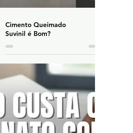
Cimento Queimado
Suvinil é Bom?