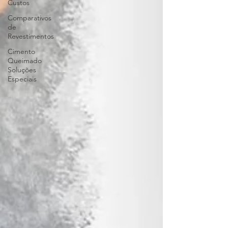
Custos
Comparativos
de
Revestimentos
Cimento
Queimado
Soluções
Especiais