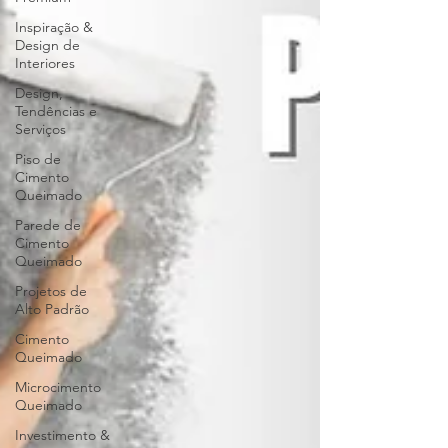
Inspiração &
Design de
Interiores
Design,
Tendências e
Serviços
Piso de
Cimento
Queimado
Parede de
Cimento
Queimado
Projetos de
Alto Padrão
Cimento
Queimado
Microcimento
Queimado
Investimento &