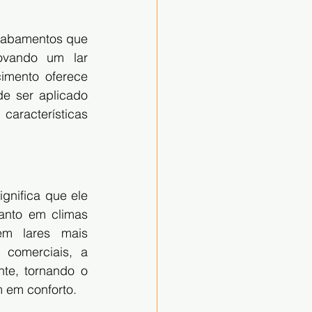
cabamentos que 
ovando um lar 
mento oferece 
e ser aplicado 
características 
nifica que ele 
anto em climas 
em lares mais 
comerciais, a 
te, tornando o 
 em conforto.