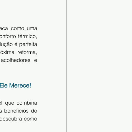
taca como uma 
nforto térmico, 
ção é perfeita 
óxima reforma, 
acolhedores e 
 Ele Merece!
l que combina 
s benefícios do 
 descubra como 