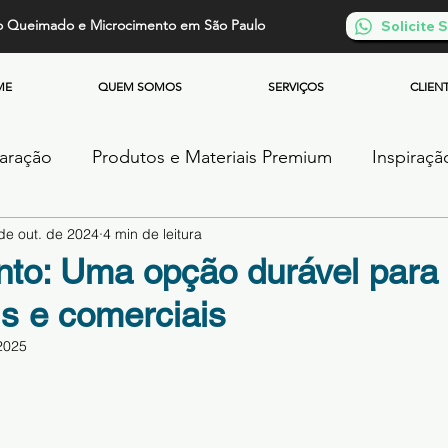
o Queimado e Microcimento em São Paulo
Solicite
ME
QUEM SOMOS
SERVIÇOS
CLIEN
paração
Produtos e Materiais Premium
Inspiraçã
de out. de 2024
4 min de leitura
os
Piso de Cimento Queimado
Parede de Cim
to: Uma opção durável para 
is e comerciais
Cimento Queimado
Microcimento Queimado
2025
de 5 estrelas.
ntos
Cimento Queimado Soluções Especiais