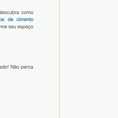
descubra como 
os de cimento 
orme seu espaço 
ado! Não perca 