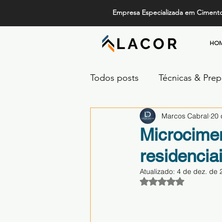
Empresa Especializada em Ciment
HO
Todos posts
Técnicas & Pre
Marcos Cabral
20 
Design, Tendências e Serviç
Microcimen
residencia
Projetos de Alto Padrão
Atualizado:
4 de dez. de 
Avaliado com NaN 
Comparativos de Revestime