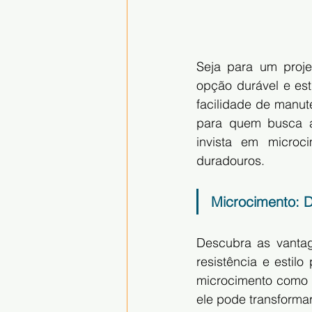
Seja para um proje
opção durável e esti
facilidade de manut
para quem busca al
invista em microc
duradouros.
Microcimento: D
Descubra as vanta
resistência e estil
microcimento como o
ele pode transforma