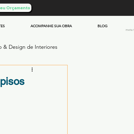
 Seu Orçamento
TES
ACOMPANHE SUA OBRA
BLOG
meta 
o & Design de Interiores
ento Queimado
pisos
Investimento & Custos