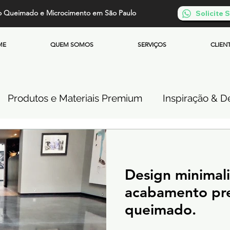
o Queimado e Microcimento em São Paulo
Solicite
ME
QUEM SOMOS
SERVIÇOS
CLIEN
Produtos e Materiais Premium
Inspiração & De
so de Cimento Queimado
Parede de Cimento Q
Design minimal
 Queimado
Microcimento Queimado
Investi
acabamento pr
queimado.
Cimento Queimado Soluções Especiais