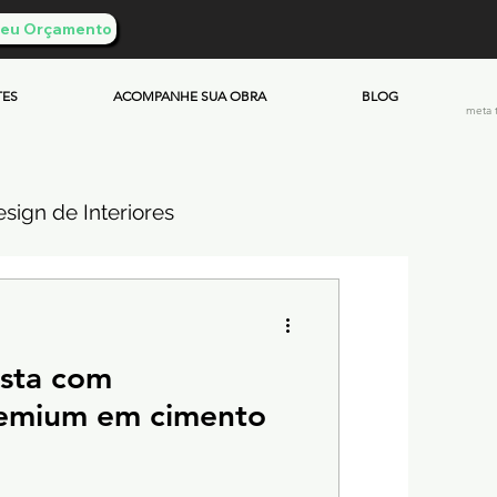
 Seu Orçamento
TES
ACOMPANHE SUA OBRA
BLOG
meta 
sign de Interiores
ueimado
ista com
mento & Custos
emium em cimento