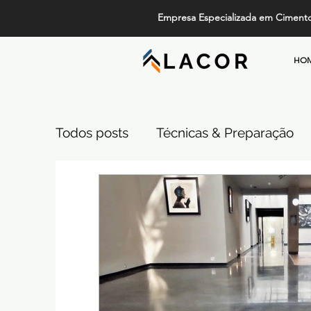
Empresa Especializada em Ciment
HO
Todos posts
Técnicas & Preparação
Design, Tendências e Serviços
Pi
Projetos de Alto Padrão
Cimento
Comparativos de Revestimentos