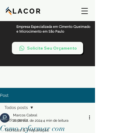
Empresa Especializada em Cimento Queimado
e Microcimento em São Paulo
Solicite Seu Orçamento
Post
Todos posts
Marcos Cabral
Todos posts
20 de out. de 2024
4 min de leitura
Como reformar com
Técnicas & Preparação