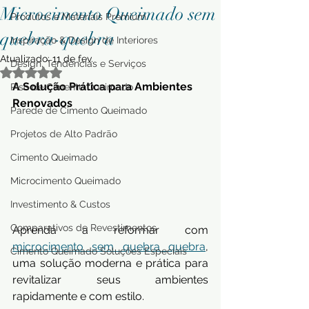
Microcimento Queimado sem
Produtos e Materiais Premium
quebra-quebra
Inspiração & Design de Interiores
Atualizado:
11 de fev.
Design, Tendências e Serviços
Avaliado com NaN de 5 estrelas.
A Solução Prática para Ambientes 
Piso de Cimento Queimado
Renovados
Parede de Cimento Queimado
Projetos de Alto Padrão
Cimento Queimado
Microcimento Queimado
Investimento & Custos
Comparativos de Revestimentos
Aprenda a reformar com 
microcimento sem quebra quebra
, 
Cimento Queimado Soluções Especiais
uma solução moderna e prática para 
revitalizar seus ambientes 
rapidamente e com estilo.