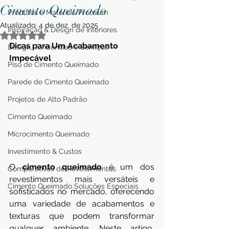
Cimento Queimado
Produtos e Materiais Premium
Atualizado:
4 de dez. de 2025
Inspiração & Design de Interiores
Avaliado com NaN de 5 estrelas.
Dicas para Um Acabamento 
Design, Tendências e Serviços
Impecável
Piso de Cimento Queimado
Parede de Cimento Queimado
Projetos de Alto Padrão
Cimento Queimado
Microcimento Queimado
Investimento & Custos
O 
cimento queimado
 é um dos 
Comparativos de Revestimentos
revestimentos mais versáteis e 
Cimento Queimado Soluções Especiais
sofisticados no mercado, oferecendo 
uma variedade de acabamentos e 
texturas que podem transformar 
qualquer ambiente. Neste artigo, 