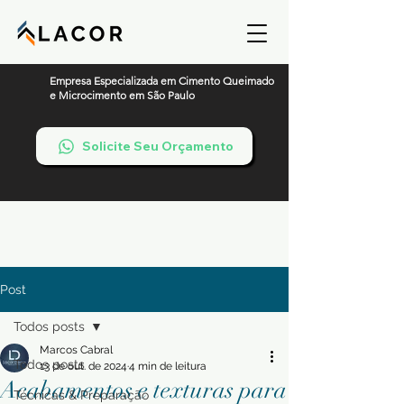
Empresa Especializada em Cimento Queimado
e Microcimento em São Paulo
Solicite Seu Orçamento
Post
Todos posts
Marcos Cabral
Todos posts
13 de out. de 2024
4 min de leitura
Acabamentos e texturas para
Técnicas & Preparação