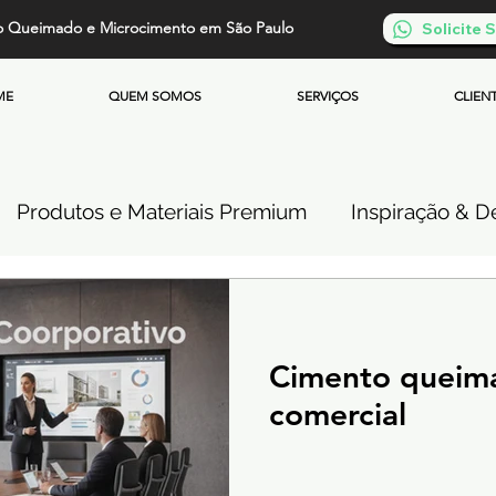
o Queimado e Microcimento em São Paulo
Solicite
ME
QUEM SOMOS
SERVIÇOS
CLIEN
Produtos e Materiais Premium
Inspiração & De
so de Cimento Queimado
Parede de Cimento Q
Cimento queim
 Queimado
Microcimento Queimado
Investi
comercial
Cimento Queimado Soluções Especiais