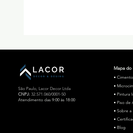
Mapa do 
• Ciment
• Microci
São Paulo,
Lacor Decor Ltda
CNPJ:
32.571.060/0001-50
• Pintura 
Atendimento das 9:00 às 18:00
• Piso de 
• Sobre a
Especialista em cimento queimado e microcimento em
São Paulo, a Lacor Decor atua há mais de 15 anos, a
• Certific
Lacor Decor é especialista em cimento queimado e
• Blog
microcimento em São Paulo, oferecendo soluções de