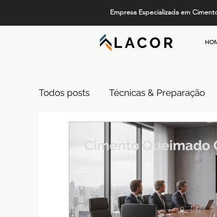
Empresa Especializada em Ciment
HO
Todos posts
Técnicas & Preparação
Design, Tendências e Serviços
Pi
Projetos de Alto Padrão
Cimento
Comparativos de Revestimentos