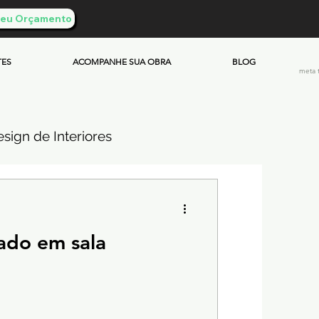
 Seu Orçamento
TES
ACOMPANHE SUA OBRA
BLOG
meta 
sign de Interiores
ueimado
ado em sala
mento & Custos