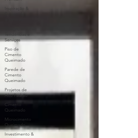
Inspiração &
Design de
Interiores
Design,
Tendências e
Serviços
Piso de
Cimento
Queimado
Parede de
Cimento
Queimado
Projetos de
Alto Padrão
Cimento
Queimado
Microcimento
Queimado
Investimento &