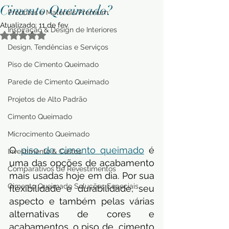
Cimento Queimado?
Produtos e Materiais Premium
Atualizado:
11 de fev.
Inspiração & Design de Interiores
Avaliado com NaN de 5 estrelas.
Design, Tendências e Serviços
Piso de Cimento Queimado
Parede de Cimento Queimado
Projetos de Alto Padrão
Cimento Queimado
Microcimento Queimado
O 
piso de cimento queimado
 é 
Investimento & Custos
uma das opções de acabamento 
Comparativos de Revestimentos
mais usadas hoje em dia. Por sua 
Cimento Queimado Soluções Especiais
flexibilidade e durabilidade, seu 
aspecto e também pelas várias 
alternativas de cores e 
acabamentos, o piso de  cimento 