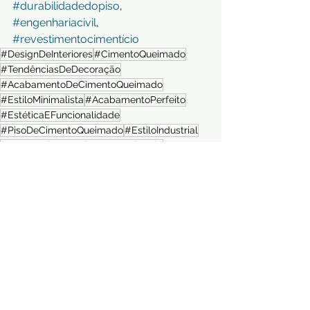
#durabilidadedopiso
, 
#engenhariacivil
, 
#revestimentocimentício
#DesignDeInteriores
#CimentoQueimado
#TendênciasDeDecoração
#AcabamentoDeCimentoQueimado
#EstiloMinimalista
#AcabamentoPerfeito
#EstéticaEFuncionalidade
#PisoDeCimentoQueimado
#EstiloIndustrial
#DecoraçãoComCimentoQueimado
#ArquiteturaDeInteriores
#RevestimentoModerno
#PisoDeAltoTráfego
#CimentoQueimadoDurável
#DecoraçãoComEstilo
#CimentoQueimadoResistente
#CimentoQueimadoModerno
#PisoResistente
#ResistênciaDeCimentoQueimado
#CimentoQueimadoDecorativo
#EstiloElegante
#ReformasComCimentoQueimado
#PisoResistenteETendência
#DesignSofisticado