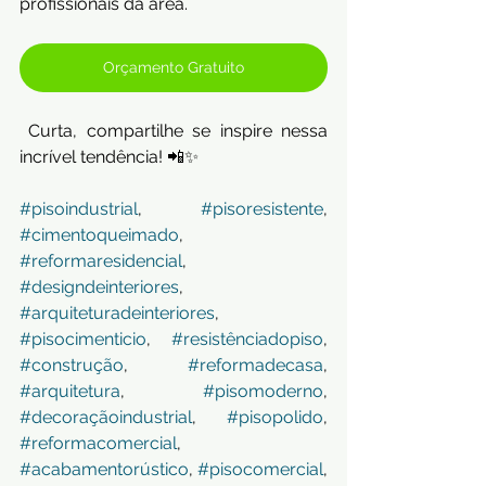
profissionais da área.
Orçamento Gratuito
 Curta, compartilhe se inspire nessa 
incrível tendência! 📲✨
#pisoindustrial
, 
#pisoresistente
, 
#cimentoqueimado
, 
#reformaresidencial
, 
#designdeinteriores
, 
#arquiteturadeinteriores
, 
#pisocimenticio
, 
#resistênciadopiso
, 
#construção
, 
#reformadecasa
, 
#arquitetura
, 
#pisomoderno
, 
#decoraçãoindustrial
, 
#pisopolido
, 
#reformacomercial
, 
#acabamentorústico
, 
#pisocomercial
, 