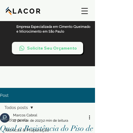
Empresa Especializada em Cimento Queimado
e Microcimento em São Paulo
Solicite Seu Orçamento
Post
Todos posts
Marcos Cabral
Todos posts
17 de mar. de 2023
2 min de leitura
Qual a Resistência do Piso de
Técnicas & Preparação