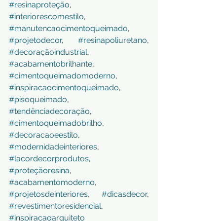
#resinaproteção
, 
#interiorescomestilo
, 
#manutencaocimentoqueimado
, 
#projetodecor
, 
#resinapoliuretano
, 
#decoraçãoindustrial
, 
#acabamentobrilhante
, 
#cimentoqueimadomoderno
, 
#inspiracaocimentoqueimado
, 
#pisoqueimado
, 
#tendênciadecoração
, 
#cimentoqueimadobrilho
, 
#decoracaoeestilo
, 
#modernidadeinteriores
, 
#lacordecorprodutos
, 
#proteçãoresina
, 
#acabamentomoderno
, 
#projetosdeinteriores
, 
#dicasdecor
, 
#revestimentoresidencial
, 
#inspiracaoarquiteto