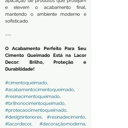
aplicação de produtos que protejam 
e elevem o acabamento final, 
mantendo o ambiente moderno e 
sofisticado.
---
O Acabamento Perfeito Para Seu 
Cimento Queimado Está na Lacor 
Decor: Brilho, Proteção e 
Durabilidade!
#cimentoqueimado
, 
#acabamentocimentoqueimado
, 
#resinacimentoqueimado
, 
#brilhonocimentoqueimado
, 
#protecaocimentoqueimado
, 
#designinteriores
, 
#resinadecimento
, 
#lacordecor
, 
#decoraçãomoderna
, 