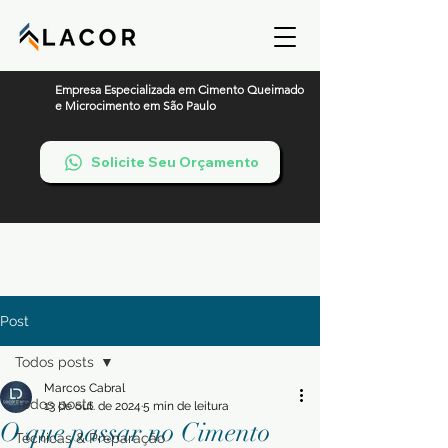
Empresa Especializada em Cimento Queimado
e Microcimento em São Paulo
Solicite Seu Orçamento
Post
Todos posts
Marcos Cabral
Todos posts
13 de out. de 2024
5 min de leitura
O que passar no Cimento
Técnicas & Preparação