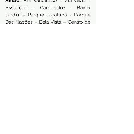
André:
 Vila Valparaíso - Vila Gilda - 
Assunção - Campestre - Bairro 
Jardim - Parque Jaçatuba - Parque 
Das Nações – Bela Vista – Centro de 
Santo André. 
São Caetano do 
Sul
:  Barcelona – Jardim São Caetano 
– Cerâmica – Santa Maria – Olímpico – 
Santa Paula - Zona Norte - Zona Leste 
- Zona Oeste - Zona Sul – Centro de 
São Caetano do Sul - Portugal
Separamos uma lista das nossas 
regiões de atendimento com seus 
alguns de seus respectivos bairros. 
Caso não encontre seu bairro não se 
preocupe, a Lacor Decor está sempre 
disponível para atender nossos 
clientes com os melhores 
profissionais da área.