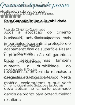
Queimado depois de pronto
Produtos e Materiais Premium
Atualizado:
13 de out. de 2024
Inspiração & Design de Interiores
Avaliado com NaN de 5 estrelas.
Para Garantir Brilho e Durabilidade
Design, Tendências e Serviços
Piso de Cimento Queimado
Após a aplicação do cimento 
Parede de Cimento Queimado
queimado, um dos aspectos mais 
importantes é garantir a proteção e o 
Projetos de Alto Padrão
acabamento final da superfície. Passar 
Cimento Queimado
o produto certo não só garante o 
brilho desejado, mas também 
Microcimento Queimado
aumenta a durabilidade do 
Investimento & Custos
revestimento, prevenindo manchas e 
desgastes ao longo do tempo. Nesta 
Comparativos de Revestimentos
matéria, exploraremos o que você 
Cimento Queimado Soluções Especiais
deve aplicar no cimento queimado 
depois de pronto para obter o melhor 
resultado.