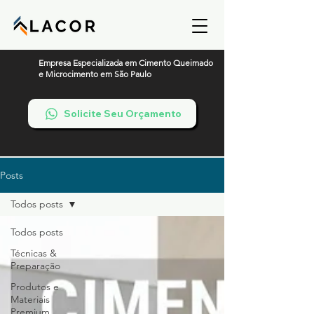
Empresa Especializada em Cimento Queimado
e Microcimento em São Paulo
Solicite Seu Orçamento
Posts
Todos posts
Todos posts
Técnicas &
Preparação
Produtos e
Materiais
Premium