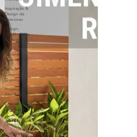
Inspiração &
Design de
Interiores
Design,
Tendências e
Serviços
Piso de
Cimento
Queimado
Parede de
Cimento
Queimado
Projetos de
Alto Padrão
Cimento
Queimado
Microcimento
Queimado
Investimento &