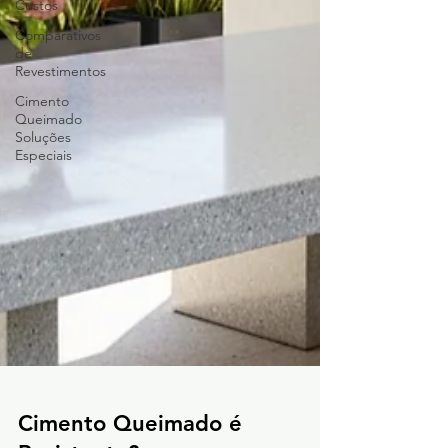
Custos
Comparativos
de
Revestimentos
Cimento
Queimado
Soluções
Especiais