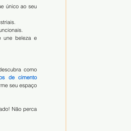
e único ao seu 
triais.
uncionais.
 une beleza e 
descubra como 
os de cimento 
orme seu espaço 
ado! Não perca 