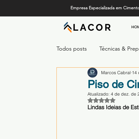
Empresa Especializada em Ciment
HO
Todos posts
Técnicas & Pre
Marcos Cabral
14 
Design, Tendências e Serviç
Piso de C
Atualizado:
4 de dez. de 
Projetos de Alto Padrão
Avaliado com NaN 
Lindas Ideias de Es
Comparativos de Revestime