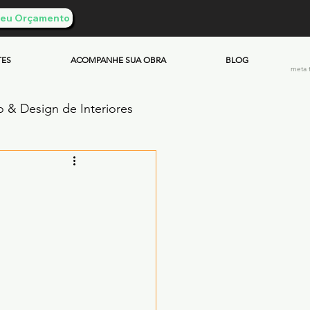
 Seu Orçamento
TES
ACOMPANHE SUA OBRA
BLOG
meta 
o & Design de Interiores
ento Queimado
Investimento & Custos