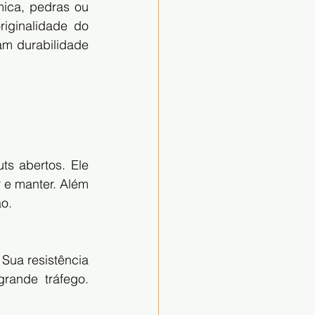
ica, pedras ou 
riginalidade do 
m durabilidade 
s abertos. Ele 
 e manter. Além 
o.
ua resistência 
rande tráfego. 