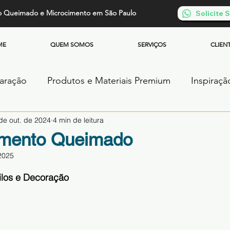
o Queimado e Microcimento em São Paulo
Solicite
ME
QUEM SOMOS
SERVIÇOS
CLIEN
paração
Produtos e Materiais Premium
Inspiraçã
de out. de 2024
4 min de leitura
os
Piso de Cimento Queimado
Parede de Cim
imento Queimado
2025
Cimento Queimado
Microcimento Queimado
de 5 estrelas.
tilos e Decoração
ntos
Cimento Queimado Soluções Especiais