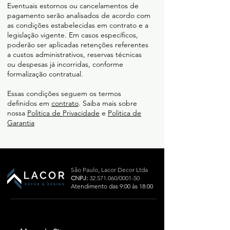
Eventuais estornos ou cancelamentos de
pagamento serão analisados de acordo com
as condições estabelecidas em contrato e a
legislação vigente. Em casos específicos,
poderão ser aplicadas retenções referentes
a custos administrativos, reservas técnicas
ou despesas já incorridas, conforme
formalização contratual.
Essas condições seguem os termos
definidos em
contrato
. Saiba mais sobre
nossa
Politica de Privacidade
e
Politica de
Garantia
São Paulo,
Lacor Decor Ltda
CNPJ:
32.571.060
/0001-50
Atendimento das 9:00 às 18:00