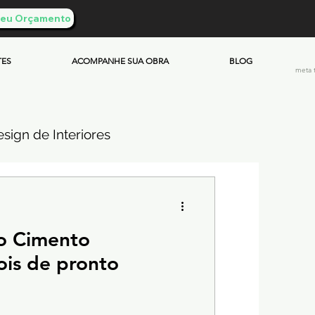
 Seu Orçamento
TES
ACOMPANHE SUA OBRA
BLOG
meta 
sign de Interiores
ueimado
o Cimento
mento & Custos
is de pronto