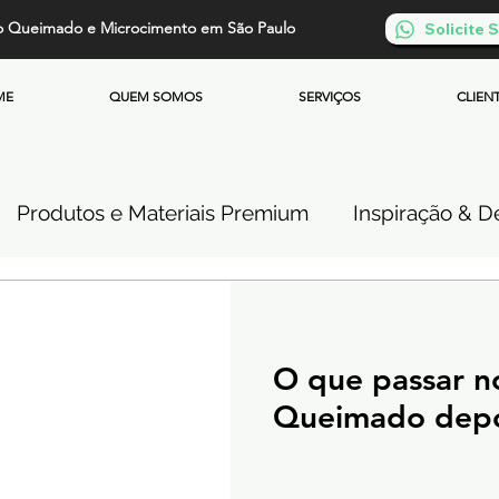
o Queimado e Microcimento em São Paulo
Solicite
ME
QUEM SOMOS
SERVIÇOS
CLIEN
Produtos e Materiais Premium
Inspiração & De
so de Cimento Queimado
Parede de Cimento Q
O que passar n
 Queimado
Microcimento Queimado
Investi
Queimado depo
Cimento Queimado Soluções Especiais