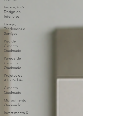
Inspiração &
Design de
Interiores
Design,
Tendências e
Serviços
Piso de
Cimento
Queimado
Parede de
Cimento
Queimado
Projetos de
Alto Padrão
Cimento
Queimado
Microcimento
Queimado
Investimento &