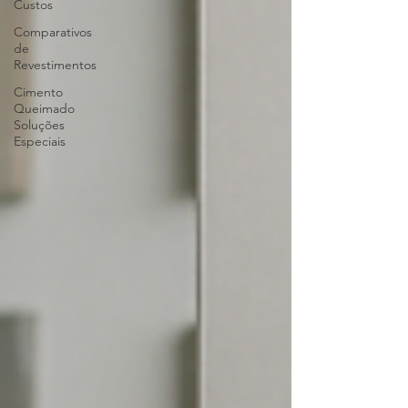
Custos
Comparativos
de
Revestimentos
Cimento
Queimado
Soluções
Especiais