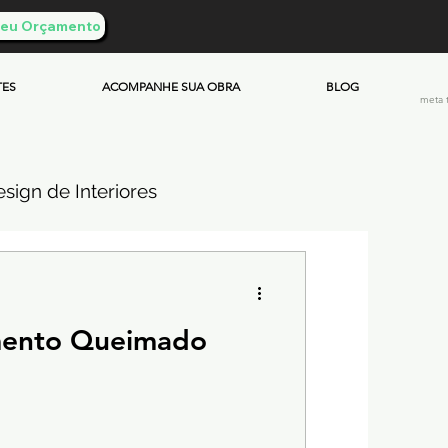
 Seu Orçamento
TES
ACOMPANHE SUA OBRA
BLOG
meta 
sign de Interiores
ueimado
mento Queimado
mento & Custos