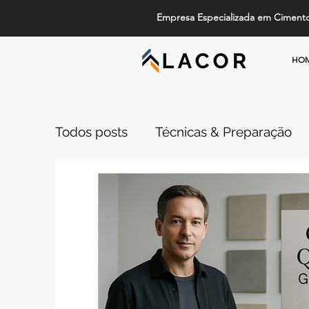
Empresa Especializada em Ciment
HO
Todos posts
Técnicas & Preparação
Design, Tendências e Serviços
Pi
Projetos de Alto Padrão
Cimento
Comparativos de Revestimentos