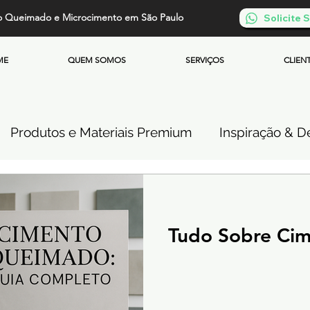
o Queimado e Microcimento em São Paulo
Solicite
ME
QUEM SOMOS
SERVIÇOS
CLIEN
Produtos e Materiais Premium
Inspiração & De
so de Cimento Queimado
Parede de Cimento Q
Tudo Sobre Ci
 Queimado
Microcimento Queimado
Investi
Cimento Queimado Soluções Especiais