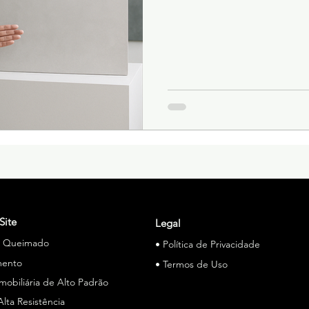
Site
Legal
o Queimado
• Política de Privacidade
mento
• Termos de Uso
Imobiliária de Alto Padrão
Alta Resistência