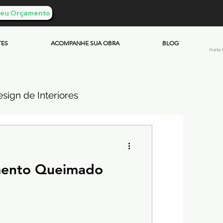
 Seu Orçamento
TES
ACOMPANHE SUA OBRA
BLOG
meta 
sign de Interiores
ueimado
mento Queimado
mento & Custos