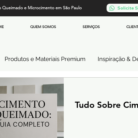
o Queimado e Microcimento em São Paulo
Solicite
ME
QUEM SOMOS
SERVIÇOS
CLIEN
Produtos e Materiais Premium
Inspiração & De
so de Cimento Queimado
Parede de Cimento Q
Tudo Sobre Ci
 Queimado
Microcimento Queimado
Investi
Cimento Queimado Soluções Especiais