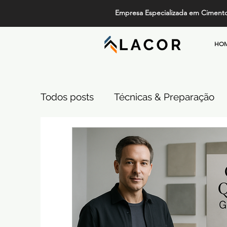
Empresa Especializada em Ciment
HO
Todos posts
Técnicas & Preparação
Design, Tendências e Serviços
Pi
Projetos de Alto Padrão
Cimento
Comparativos de Revestimentos