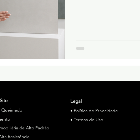
Site
Legal
o Queimado
• Política de Privacidade
mento
• Termos de Uso
Imobiliária de Alto Padrão
Alta Resistência