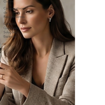
Custos
Comparativos
de
Revestimentos
Cimento
Queimado
Soluções
Especiais