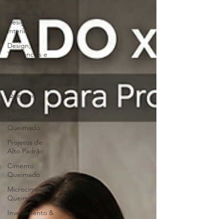
Inspiração &
Design de
Interiores
Design,
Tendências e
Serviços
Piso de
Cimento
Queimado
Parede de
Cimento
Queimado
Projetos de
Alto Padrão
Cimento
Queimado
Microcimento
Queimado
Investimento &