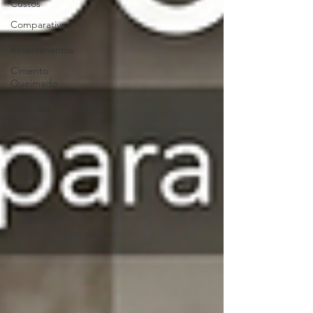
Custos
Comparativos
de
Revestimentos
Cimento
Queimado
Soluções
Especiais