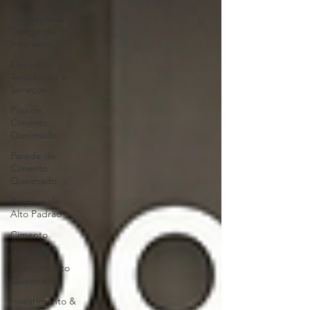
Inspiração &
Design de
Interiores
Design,
Tendências e
Serviços
Piso de
Cimento
Queimado
Parede de
Cimento
Queimado
Projetos de
Alto Padrão
Cimento
Queimado
Microcimento
Queimado
Investimento &