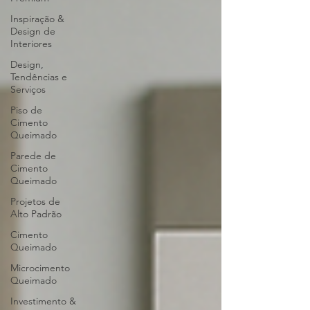
Inspiração &
Design de
Interiores
Design,
Tendências e
Serviços
Piso de
Cimento
Queimado
Parede de
Cimento
Queimado
Projetos de
Alto Padrão
Cimento
Queimado
Microcimento
Queimado
Investimento &