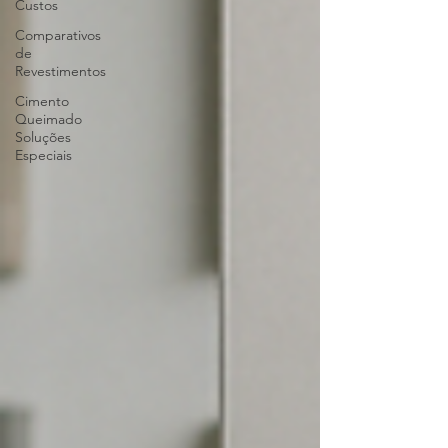
Custos
Comparativos
de
Revestimentos
Cimento
Queimado
Soluções
Especiais