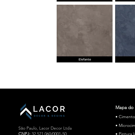
Mapa do 
• Ciment
• Microci
São Paulo,
Lacor Decor Ltda
CNPJ:
32.571.060/0001-50
• Pintura 