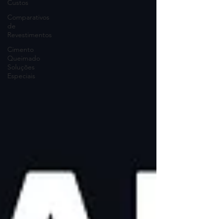
Custos
Comparativos
de
Revestimentos
Cimento
Queimado
Soluções
Especiais