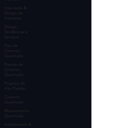
Inspiração &
Design de
Interiores
Design,
Tendências e
Serviços
Piso de
Cimento
Queimado
Parede de
Cimento
Queimado
Projetos de
Alto Padrão
Cimento
Queimado
Microcimento
Queimado
Investimento &