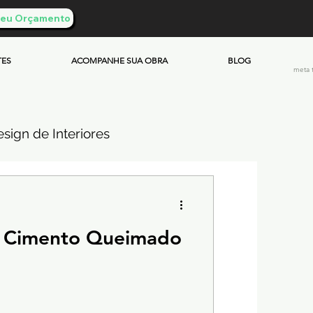
 Seu Orçamento
TES
ACOMPANHE SUA OBRA
BLOG
meta 
sign de Interiores
ueimado
o Cimento Queimado
mento & Custos