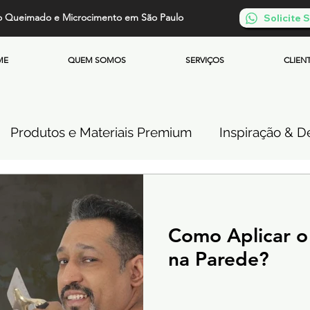
o Queimado e Microcimento em São Paulo
Solicite
ME
QUEM SOMOS
SERVIÇOS
CLIEN
Produtos e Materiais Premium
Inspiração & De
so de Cimento Queimado
Parede de Cimento Q
Como Aplicar 
 Queimado
Microcimento Queimado
Investi
na Parede?
Cimento Queimado Soluções Especiais