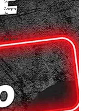
Custos
Comparativos
de
Revestimentos
Cimento
Queimado
Soluções
Especiais