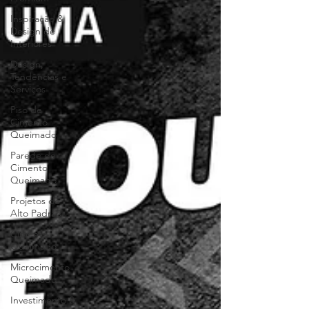
Inspiração &
Design de
Interiores
Design,
Tendências e
Serviços
Piso de
Cimento
Queimado
Parede de
Cimento
Queimado
Projetos de
Alto Padrão
Cimento
Queimado
Microcimento
Queimado
Investimento &