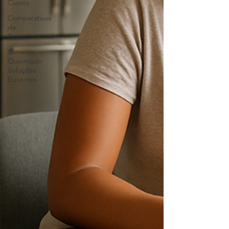
Custos
Comparativos
de
Revestimentos
Cimento
Queimado
Soluções
Especiais