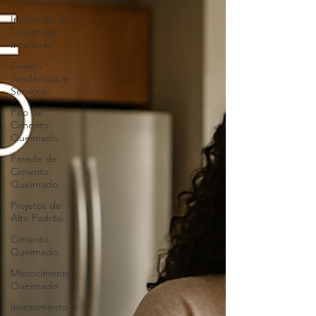
Inspiração &
Design de
Interiores
Design,
Tendências e
Serviços
Piso de
Cimento
Queimado
Parede de
Cimento
Queimado
Projetos de
Alto Padrão
Cimento
Queimado
Microcimento
Queimado
Investimento &