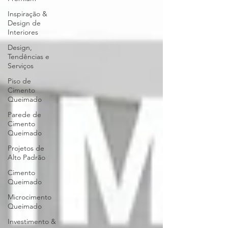
Inspiração &
Design de
Interiores
Design,
Tendências e
Serviços
Piso de
Cimento
Queimado
Parede de
Cimento
Queimado
Projetos de
Alto Padrão
Cimento
Queimado
Microcimento
Queimado
Investimento &