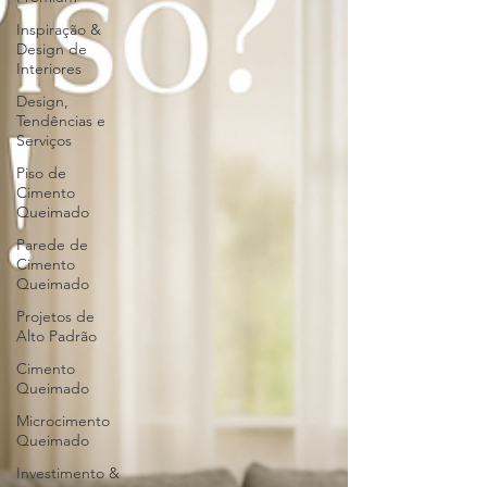
Inspiração &
Design de
Interiores
Design,
Tendências e
Serviços
Piso de
Cimento
Queimado
Parede de
Cimento
Queimado
Projetos de
Alto Padrão
Cimento
Queimado
Microcimento
Queimado
Investimento &