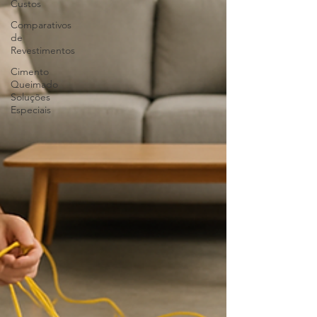
Custos
Comparativos
de
Revestimentos
Cimento
Queimado
Soluções
Especiais