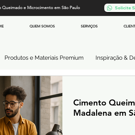
o Queimado e Microcimento em São Paulo
Solicite
ME
QUEM SOMOS
SERVIÇOS
CLIEN
Produtos e Materiais Premium
Inspiração & De
so de Cimento Queimado
Parede de Cimento Q
Cimento Queima
 Queimado
Microcimento Queimado
Investi
Madalena em S
Cimento Queimado Soluções Especiais