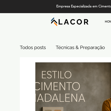
Empresa Especializada em Ciment
HO
Todos posts
Técnicas & Preparação
Design, Tendências e Serviços
Pi
Projetos de Alto Padrão
Cimento
Comparativos de Revestimentos