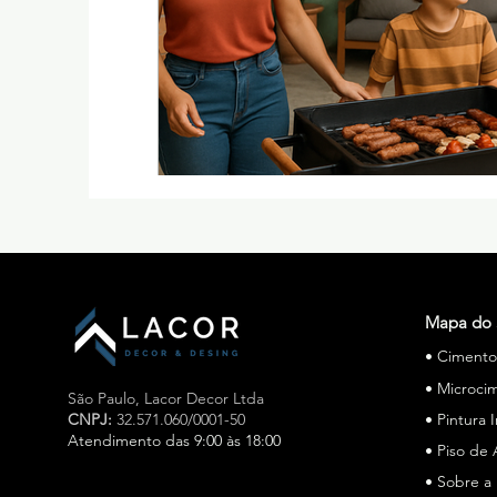
Mapa do 
• Ciment
• Microci
São Paulo,
Lacor Decor Ltda
CNPJ:
32.571.060/0001-50
• Pintura 
Atendimento das 9:00 às 18:00
• Piso de 
• Sobre a
Especialista em cimento queimado e microcimento em