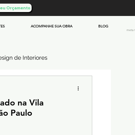
 Seu Orçamento
TES
ACOMPANHE SUA OBRA
BLOG
meta 
sign de Interiores
ueimado
do na Vila
mento & Custos
ão Paulo