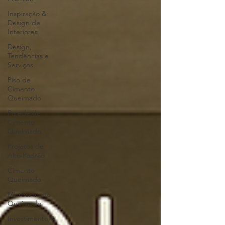
Inspiração &
Design de
Interiores
Design,
Tendências e
Serviços
Piso de
Cimento
Queimado
Parede de
Cimento
Queimado
Projetos de
Alto Padrão
Cimento
Queimado
Microcimento
Queimado
Investimento &