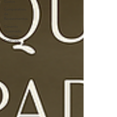
Custos
Comparativos
de
Revestimentos
Cimento
Queimado
Soluções
Especiais