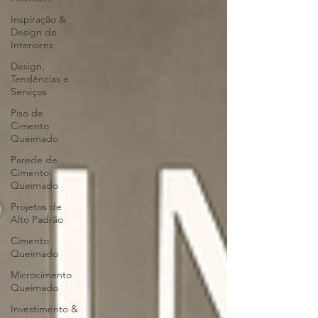
Inspiração &
Design de
Interiores
Design,
Tendências e
Serviços
Piso de
Cimento
Queimado
Parede de
Cimento
Queimado
Projetos de
Alto Padrão
Cimento
Queimado
Microcimento
Queimado
Investimento &