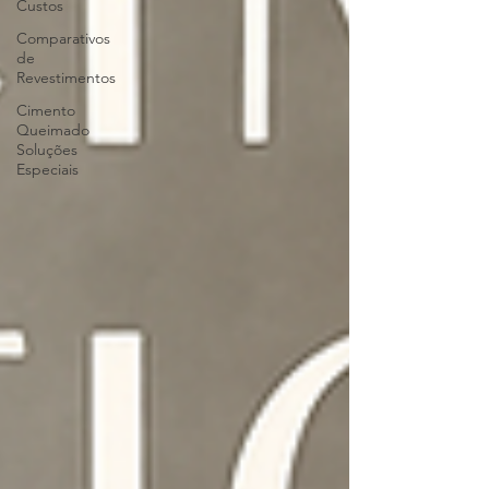
Custos
Comparativos
de
Revestimentos
Cimento
Queimado
Soluções
Especiais