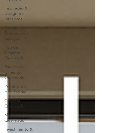
Inspiração &
Design de
Interiores
Design,
Tendências e
Serviços
Piso de
Cimento
Queimado
Parede de
Cimento
Queimado
Projetos de
Alto Padrão
Cimento
Queimado
Microcimento
Queimado
Investimento &