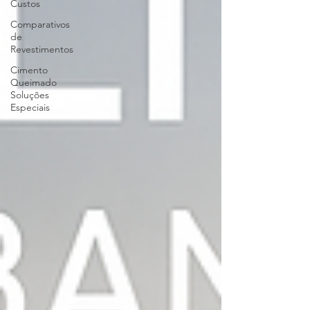
Custos
Comparativos
de
Revestimentos
Cimento
Queimado
Soluções
Especiais