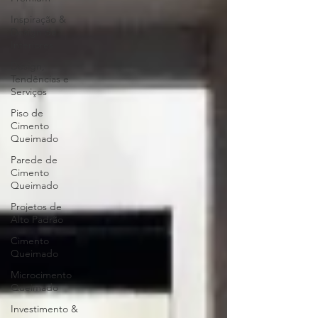
Inspiração &
Design de
Interiores
Design,
Tendências e
Serviços
Piso de
Cimento
Queimado
Parede de
Cimento
Queimado
Projetos de
Alto Padrão
Cimento
Queimado
Microcimento
Queimado
Investimento &